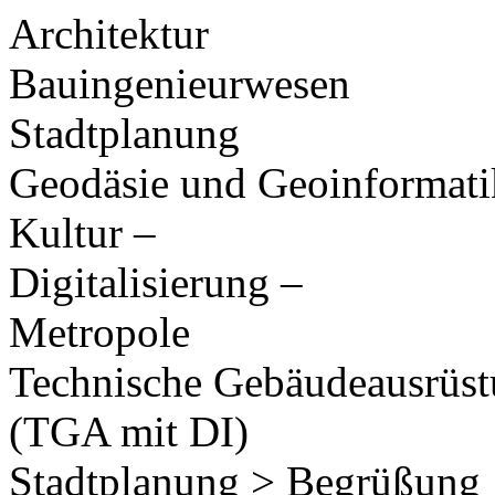
Architektur
Bauingenieurwesen
Stadtplanung
Geodäsie und Geoinformati
Kultur –
Digitalisierung –
Metropole
Technische Gebäudeausrüs
(TGA mit DI)
Stadtplanung > Begrüßung